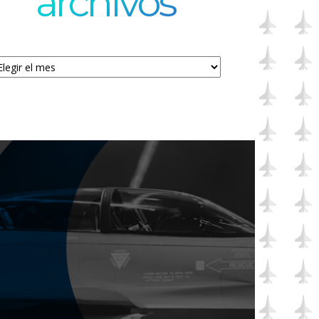
archivos
chivos