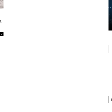
s
0
Ca