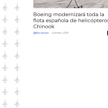
Boeing modernizará toda la
flota española de helicóptero
Chinook
@faviacion
-
6 enero, 2019