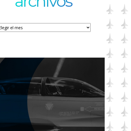
archivos
chivos