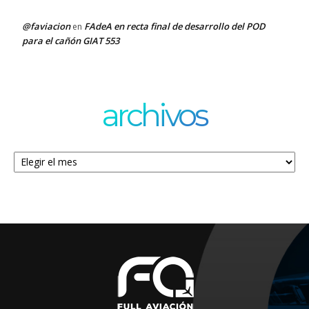
@faviacion
FAdeA en recta final de desarrollo del POD
en
para el cañón GIAT 553
archivos
Archivos