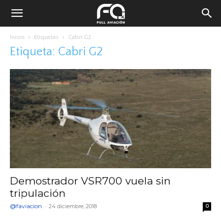
Inicio
Etiquetas
Cabri G2
Etiqueta: Cabri G2
Demostrador VSR700 vuela sin
tripulación
@faviacion
-
24 diciembre, 2018
0