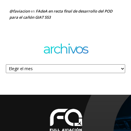
@faviacion
FAdeA en recta final de desarrollo del POD
en
para el cañón GIAT 553
archivos
Archivos