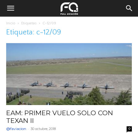
Inicio
Etiquetas
C-12/09
Etiqueta: c-12/09
EAM: PRIMER VUELO SOLO CON
TEXAN II
@faviacion
-
30 octubre, 2018
0