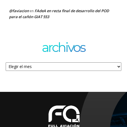
@faviacion
FAdeA en recta final de desarrollo del POD
en
para el cañón GIAT 553
archivos
Archivos