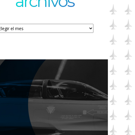
archivos
chivos