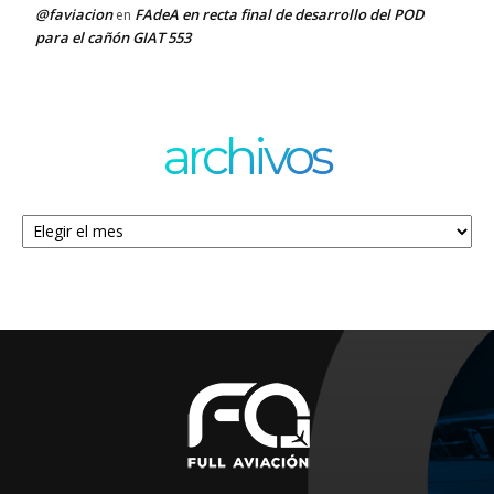
@faviacion
FAdeA en recta final de desarrollo del POD
en
para el cañón GIAT 553
archivos
Archivos