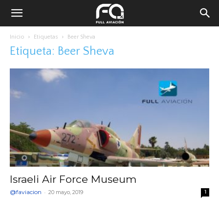
Inicio
Etiquetas
Beer Sheva
Etiqueta: Beer Sheva
Israeli Air Force Museum
@faviacion
-
20 mayo, 2019
1