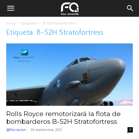
Inicio
Etiquetas
B-52H Stratofortress
Etiqueta: B-52H Stratofortress
Rolls Royce remotorizará la flota de
bombarderos B-52H Stratofortress
@faviacion
-
26 septiembre, 2021
0