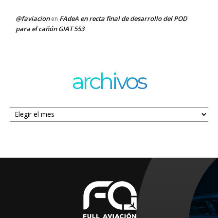
@faviacion
FAdeA en recta final de desarrollo del POD
en
para el cañón GIAT 553
archivos
Archivos