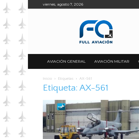
viernes, agosto 7, 2026
Full
Aviación
AVIACIÓN GENERAL
AVIACIÓN MILITAR
Inicio
Etiquetas
AX-561
Etiqueta: AX-561