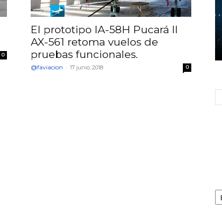
El prototipo IA-58H Pucará II
AX-561 retoma vuelos de
pruebas funcionales.
0
@faviacion
-
17 junio, 2018
0
Ca