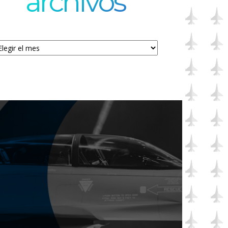
archivos
chivos