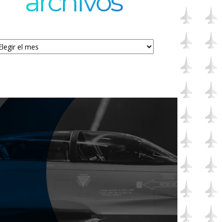
archivos
chivos