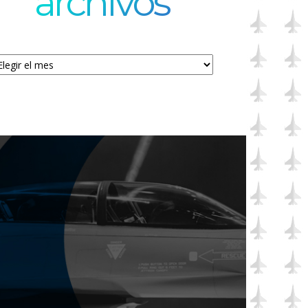
archivos
chivos