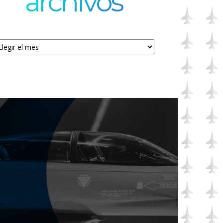
archivos
chivos