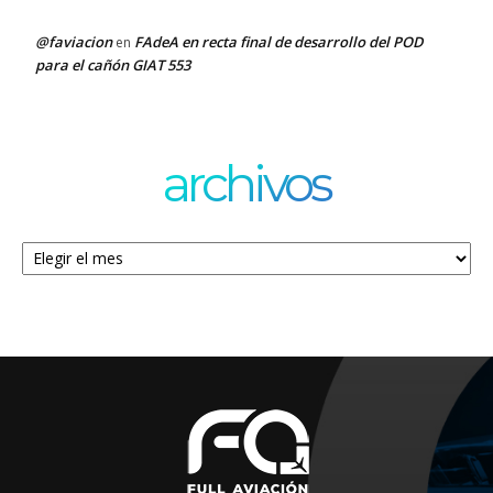
@faviacion
FAdeA en recta final de desarrollo del POD
en
para el cañón GIAT 553
archivos
Archivos