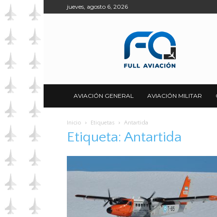
jueves, agosto 6, 2026
Full
Aviación
AVIACIÓN GENERAL
AVIACIÓN MILITAR
Inicio
Etiquetas
Antartida
Etiqueta: Antartida