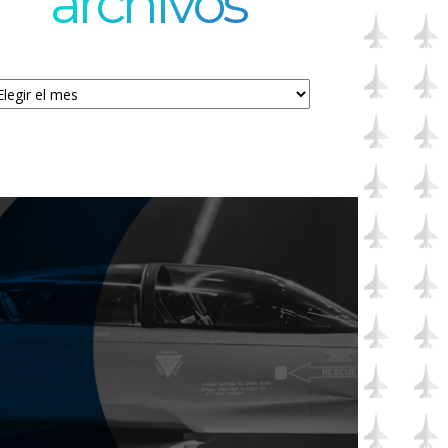
archivos
chivos