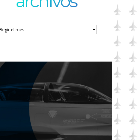
archivos
chivos