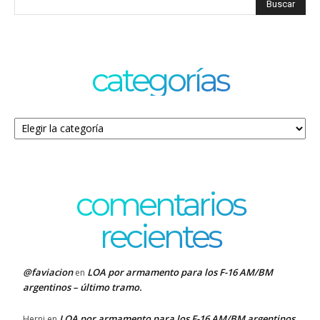
categorías
Categorías
comentarios
recientes
@faviacion
LOA por armamento para los F-16 AM/BM
en
argentinos – último tramo.
LOA por armamento para los F-16 AM/BM argentinos
Herni
en