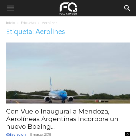
Inicio
Etiquetas
Aerolines
Etiqueta: Aerolines
Con Vuelo Inaugural a Mendoza,
Aerolíneas Argentinas Incorpora un
nuevo Boeing...
@faviacion
-
6 marzo, 2018
0