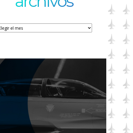
archivos
chivos