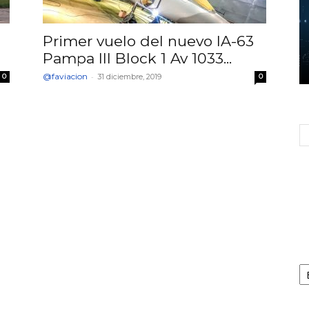
Primer vuelo del nuevo IA-63
Pampa III Block 1 Av 1033...
@faviacion
-
0
31 diciembre, 2019
0
Ca