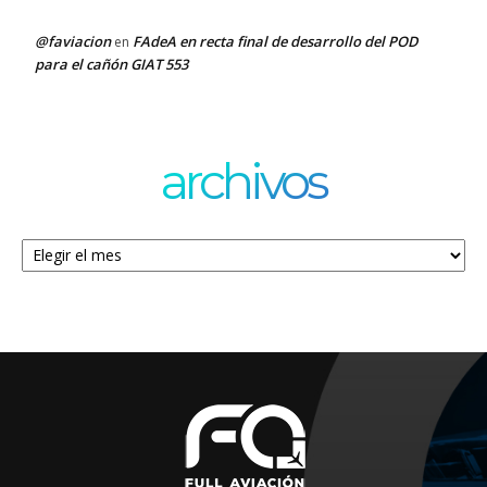
@faviacion
FAdeA en recta final de desarrollo del POD
en
para el cañón GIAT 553
archivos
Archivos