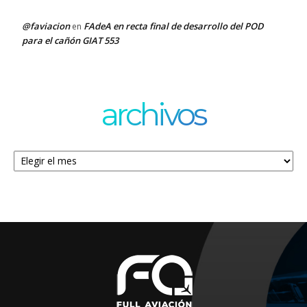
@faviacion
FAdeA en recta final de desarrollo del POD
en
para el cañón GIAT 553
archivos
Archivos