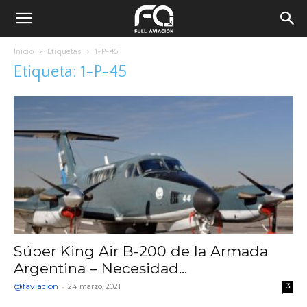
Inicio
Etiquetas
1-P-45
Etiqueta: 1-P-45
Súper King Air B-200 de la Armada
Argentina – Necesidad...
@faviacion
-
24 marzo, 2021
3