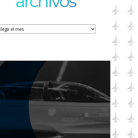
archivos
chivos