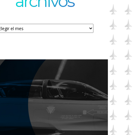
archivos
chivos