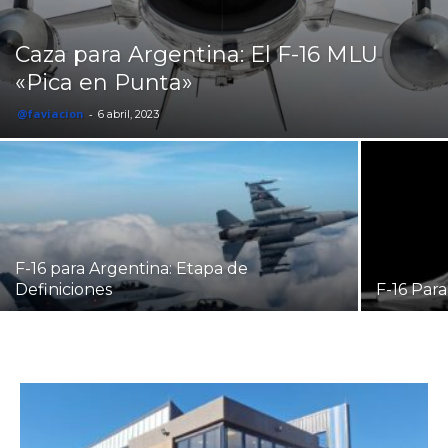
Caza para Argentina: El F-16 MLU
«Pica en Punta»
@faviacion
-
6 abril, 2023
F-16 para Argentina: Etapa de
Definiciones
F-16 Par