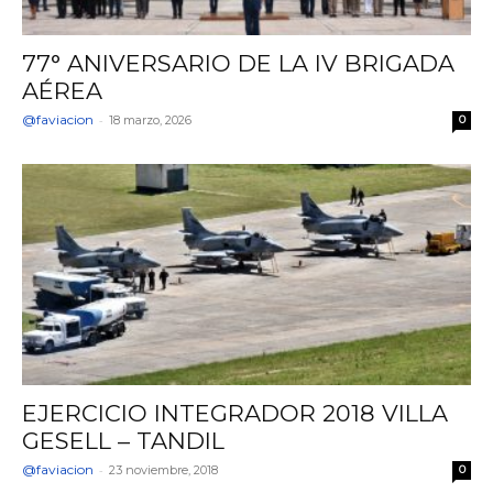
77° ANIVERSARIO DE LA IV BRIGADA
AÉREA
@faviacion
-
18 marzo, 2026
0
EJERCICIO INTEGRADOR 2018 VILLA
GESELL – TANDIL
@faviacion
-
23 noviembre, 2018
0