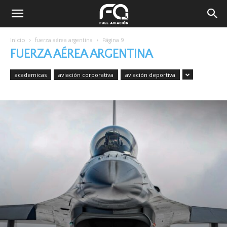
Inicio
fuerza aérea argentina
Página 9
FUERZA AÉREA ARGENTINA
academicas
aviación corporativa
aviación deportiva