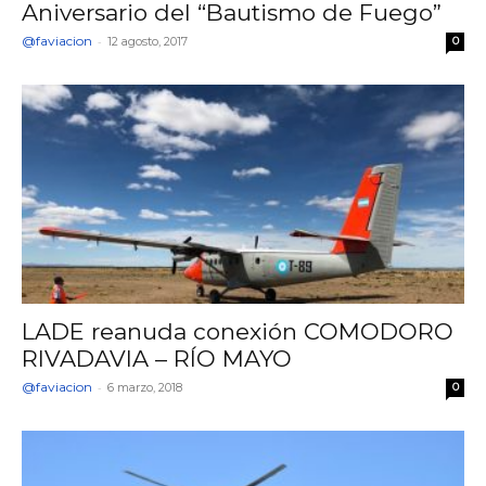
Aniversario del “Bautismo de Fuego”
@faviacion
-
12 agosto, 2017
0
LADE reanuda conexión COMODORO
RIVADAVIA – RÍO MAYO
@faviacion
-
6 marzo, 2018
0