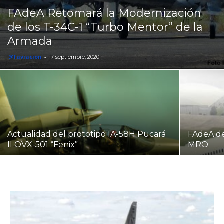
FAdeA Retomará la Modernización
de los T-34C-1 “Turbo Mentor” de la
Armada
@faviacion
-
17 septiembre, 2020
Actualidad del prototipo IA-58H Pucará
FAdeA d
II OVX-501 “Fenix”
MRO