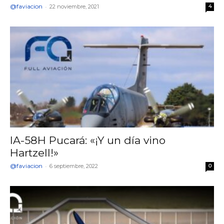
@faviacion
-
22 noviembre, 2021
4
IA-58H Pucará: «¡Y un día vino
Hartzell!»
@faviacion
-
6 septiembre, 2022
0