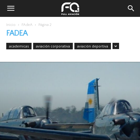
Inicio
FAdeA
Página 2
FADEA
academicas
aviación corporativa
aviación deportiva